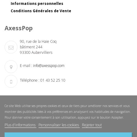
Informations personnelles
Conditions Générales de Vente
AxessPop
90, rue de la Haie Coq
bâtiment 244
93300 Aubervilliers
E-mail :
info@axesspop.com
Téléphone :
01 43 52 25 10
Ce site Web utilise ses propres cookies et ceux de tiers pour améliorer nos services et vous
montrer des publicités liées à vos préférences en analysant vos habitudes de navigation.
Pour donner votre consentement à son utilisation, appuyez sur le bouton Accepter.
Plus d'informations
Personnaliser les cookies
Rejeter tout
Nouveautés
Nos magasins
Nous contacter
Sitemap