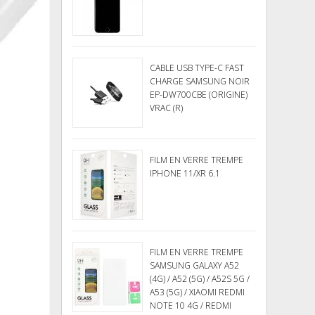
CABLE USB TYPE-C FAST
CHARGE SAMSUNG NOIR
EP-DW700CBE (ORIGINE)
VRAC (R)
FILM EN VERRE TREMPE
IPHONE 11/XR 6.1
FILM EN VERRE TREMPE
SAMSUNG GALAXY A52
(4G) / A52 (5G) / A52S 5G /
A53 (5G) / XIAOMI REDMI
NOTE 10 4G / REDMI