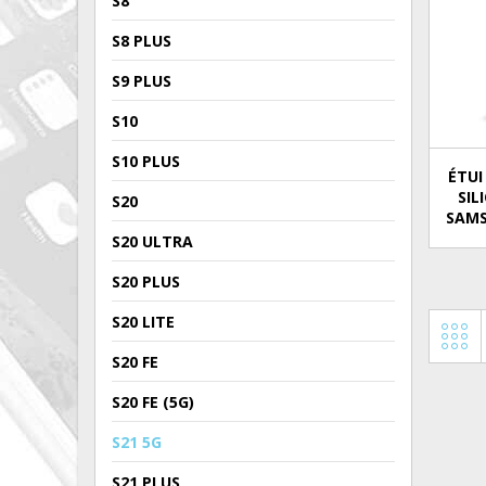
S8
S8 PLUS
S9 PLUS
S10
S10 PLUS
ÉTUI
SIL
S20
SAMS
S20 ULTRA
S20 PLUS
S20 LITE
S20 FE
S20 FE (5G)
S21 5G
S21 PLUS