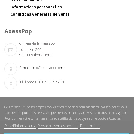
Informations personnelles
Conditions Générales de Vente
AxessPop
90, rue de la Haie Coq
bâtiment 244
93300 Aubervilliers
E-mail :
info@axesspop.com
Téléphone :
01 43 52 25 10
Ce site Web utilise ses propres cookies et ceux de tiers pour améliorer nos services et vous
montrer des publicités liées à vos préférences en analysant vos habitudes de navigation.
Pour donner votre consentement à son utilisation, appuyez sur le bouton Accepter.
Plus d'informations
Personnaliser les cookies
Rejeter tout