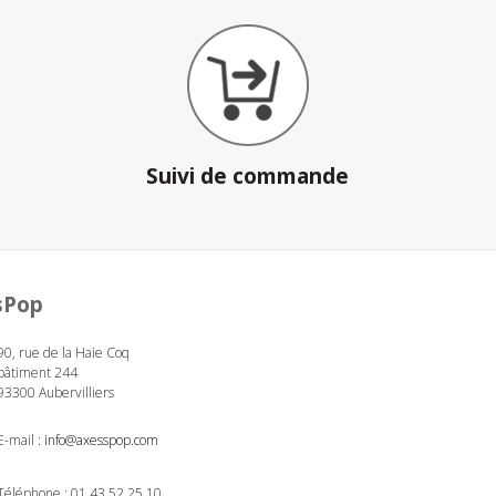
Suivi de commande
sPop
90, rue de la Haie Coq
bâtiment 244
93300 Aubervilliers
E-mail :
info@axesspop.com
Téléphone :
01 43 52 25 10