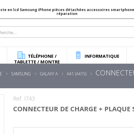
iste en lcd Samsung iPhone pièces détachées accessoires smartphone 
réparation
TÉLÉPHONE /
INFORMATIQUE
TABLETTE / MONTRE
CONNECTEU
E
SAMSUNG
GALAXY A
A41 (A415)
Ref.
I743
CONNECTEUR DE CHARGE + PLAQUE 