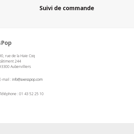
Suivi de commande
sPop
90, rue de la Haie Coq
bâtiment 244
93300 Aubervilliers
E-mail :
info@axesspop.com
Téléphone :
01 43 52 25 10