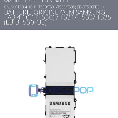
SAMSUNG
SERIES TAB 2/3/4/10
GALAXY TAB 4 10.1" (T530/T531/T533/T535) EB-BT530FBE
BATTERIE ORIGINE OEM SAMSUNG
TAB 4 10.1 (T530) / T531/ T533/ T535
(EB-BT530FBE)