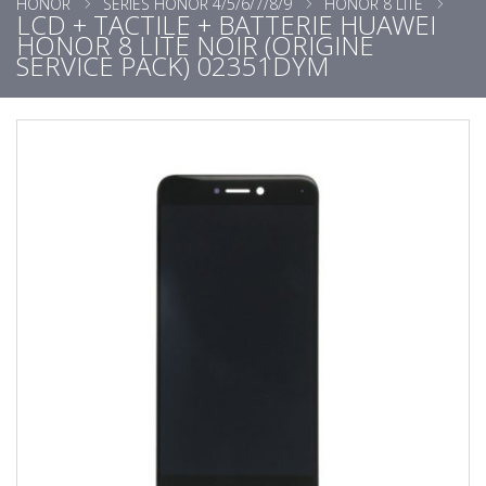
HONOR
SÉRIES HONOR 4/5/6/7/8/9
HONOR 8 LITE
LCD + TACTILE + BATTERIE HUAWEI
HONOR 8 LITE NOIR (ORIGINE
SERVICE PACK) 02351DYM