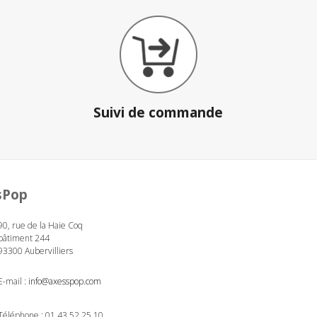
Suivi de commande
sPop
90, rue de la Haie Coq
bâtiment 244
93300 Aubervilliers
E-mail :
info@axesspop.com
Téléphone :
01 43 52 25 10