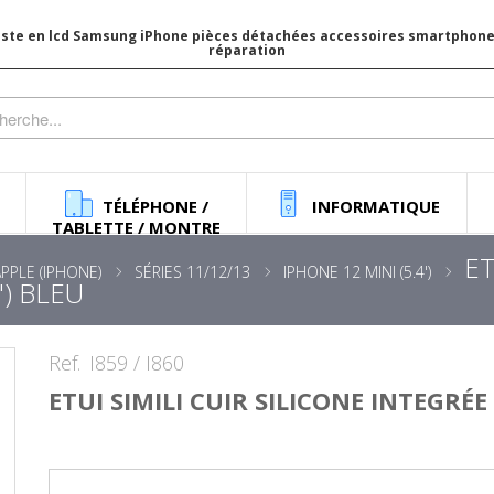
iste en lcd Samsung iPhone pièces détachées accessoires smartphone 
réparation
TÉLÉPHONE /
INFORMATIQUE
TABLETTE / MONTRE
ET
APPLE (IPHONE)
SÉRIES 11/12/13
IPHONE 12 MINI (5.4')
") BLEU
Ref.
I859 / I860
ETUI SIMILI CUIR SILICONE INTEGRÉE