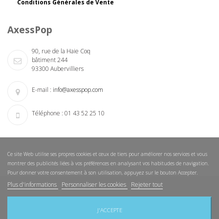
Conditions Générales de Vente
AxessPop
90, rue de la Haie Coq
bâtiment 244
93300 Aubervilliers
E-mail :
info@axesspop.com
Téléphone :
01 43 52 25 10
Ce site Web utilise ses propres cookies et ceux de tiers pour améliorer nos services et vous
montrer des publicités liées à vos préférences en analysant vos habitudes de navigation.
Pour donner votre consentement à son utilisation, appuyez sur le bouton Accepter.
Plus d'informations
Personnaliser les cookies
Rejeter tout
Nouveautés
Nos magasins
Nous contacter
Sitemap
J'ACCEPTE
Copyright © 2015 AxessPop. Tous droits réservés.