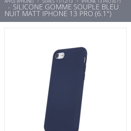
APPLE (IPHONE)
SÉRIES 11/12/13
IPHONE 13 PRO (6.1')
SILICONE GOMME SOUPLE BLEU
NUIT MATT IPHONE 13 PRO (6.1")