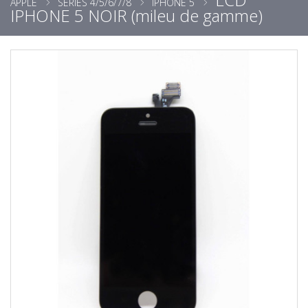
APPLE
SÉRIES 4/5/6/7/8
IPHONE 5
IPHONE 5 NOIR (mileu de gamme)