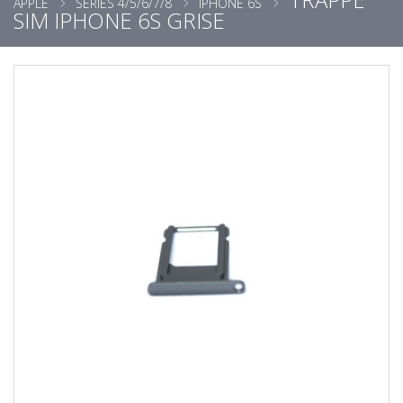
APPLE
SÉRIES 4/5/6/7/8
IPHONE 6S
SIM IPHONE 6S GRISE