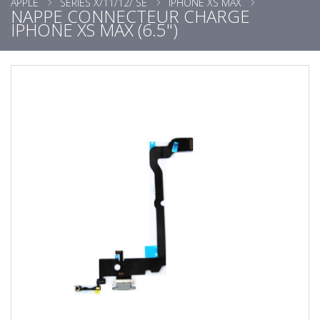
APPLE
SÉRIES X/11/12/ SE
IPHONE XS MAX
NAPPE CONNECTEUR CHARGE
IPHONE XS MAX (6.5")