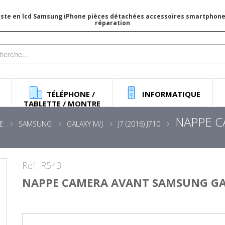
iste en lcd Samsung iPhone pièces détachées accessoires smartphone 
réparation
TÉLÉPHONE /
INFORMATIQUE
TABLETTE / MONTRE
NAPPE 
E
SAMSUNG
GALAXY M/J
J7 (2016) J710
Ref.
R543
NAPPE CAMERA AVANT SAMSUNG GAL