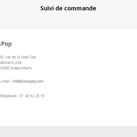
Suivi de commande
sPop
90, rue de la Haie Coq
bâtiment 244
93300 Aubervilliers
E-mail :
info@axesspop.com
Téléphone :
01 43 52 25 10