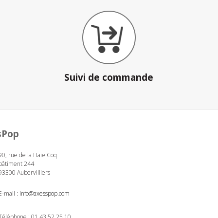
Suivi de commande
sPop
90, rue de la Haie Coq
bâtiment 244
93300 Aubervilliers
E-mail :
info@axesspop.com
Téléphone :
01 43 52 25 10