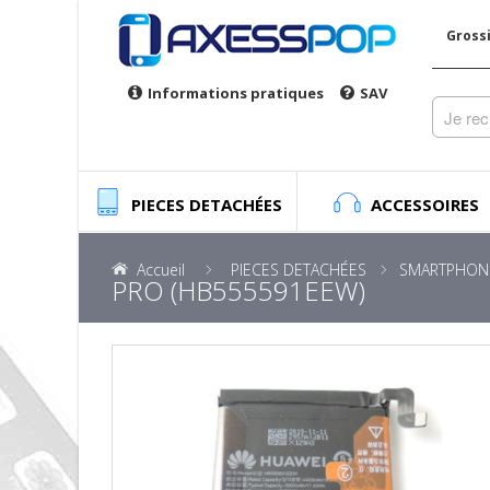
Gross
Informations pratiques
SAV
PIECES DETACHÉES
ACCESSOIRES
Accueil
PIECES DETACHÉES
SMARTPHON
PRO (HB555591EEW)