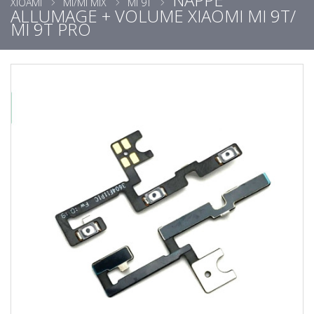
XIOAMI
MI/MI MIX
MI 9T
ALLUMAGE + VOLUME XIAOMI MI 9T/
MI 9T PRO