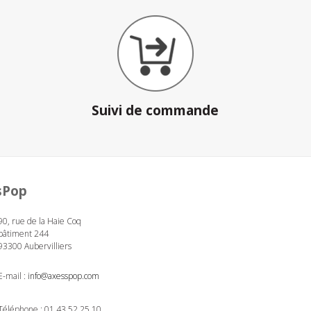
Suivi de commande
sPop
90, rue de la Haie Coq
bâtiment 244
93300 Aubervilliers
E-mail :
info@axesspop.com
Téléphone :
01 43 52 25 10