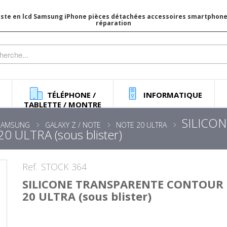
iste en lcd Samsung iPhone pièces détachées accessoires smartphone 
réparation
TÉLÉPHONE /
INFORMATIQUE
TABLETTE / MONTRE
SILICO
SAMSUNG
GALAXY Z / NOTE
NOTE 20 ULTRA
ULTRA (sous blister)
Ref.
STOCK 364
SILICONE TRANSPARENTE CONTOUR
20 ULTRA (sous blister)