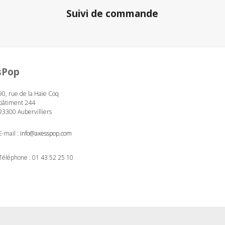
Suivi de commande
sPop
90, rue de la Haie Coq
bâtiment 244
93300 Aubervilliers
E-mail :
info@axesspop.com
Téléphone :
01 43 52 25 10