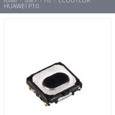
HUAWEI
SÉRIE P
P10
HUAWEI P10