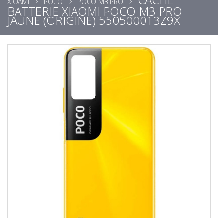
XIOAMI
POCO
POCO M3 PRO
BATTERIE XIAOMI POCO M3 PRO
JAUNE (ORIGINE) 550500013Z9X