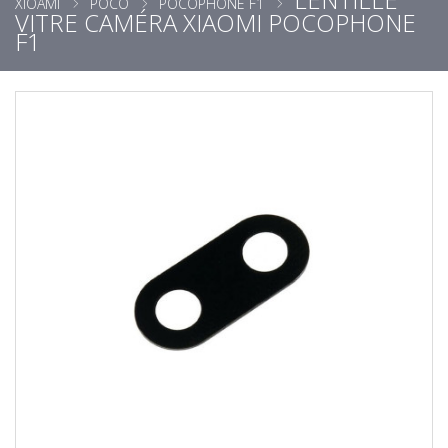
XIOAMI
POCO
POCOPHONE F1
VITRE CAMÉRA XIAOMI POCOPHONE
F1