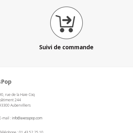
Suivi de commande
sPop
90, rue de la Haie Coq
bâtiment 244
93300 Aubervilliers
E-mail :
info@axesspop.com
Téléphone :
01 43 52 25 10