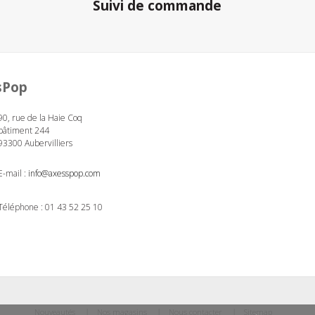
Suivi de commande
sPop
90, rue de la Haie Coq
bâtiment 244
93300 Aubervilliers
E-mail :
info@axesspop.com
Téléphone :
01 43 52 25 10
Nouveautés
Nos magasins
Nous contacter
Sitemap