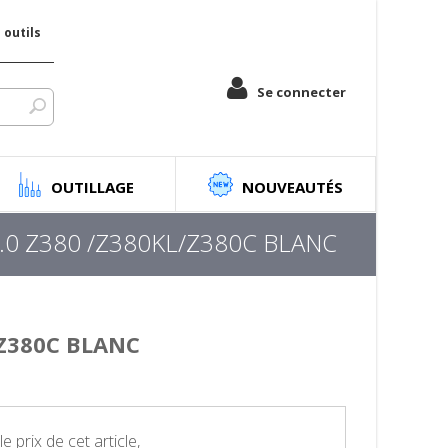
outils
Se connecter
OUTILLAGE
NOUVEAUTÉS
.0 Z380 /Z380KL/Z380C BLANC
/Z380C BLANC
e prix de cet article,