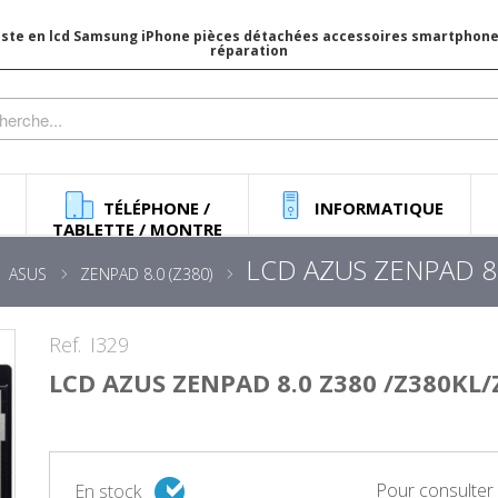
iste en lcd Samsung iPhone pièces détachées accessoires smartphone 
réparation
TÉLÉPHONE /
INFORMATIQUE
TABLETTE / MONTRE
LCD AZUS ZENPAD 8
ASUS
ZENPAD 8.0 (Z380)
Ref.
I329
LCD AZUS ZENPAD 8.0 Z380 /Z380KL
Pour consulter l
En stock