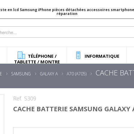
iste en lcd Samsung iPhone pièces détachées accessoires smartphone 
réparation
TÉLÉPHONE /
INFORMATIQUE
TABLETTE / MONTRE
CACHE BAT
E
SAMSUNG
GALAXY A
A70 (A705)
Ref.
S309
CACHE BATTERIE SAMSUNG GALAXY 