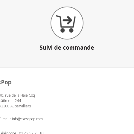
Suivi de commande
sPop
90, rue de la Haie Coq
bâtiment 244
93300 Aubervilliers
E-mail :
info@axesspop.com
Téléphone :
01 43 52 25 10