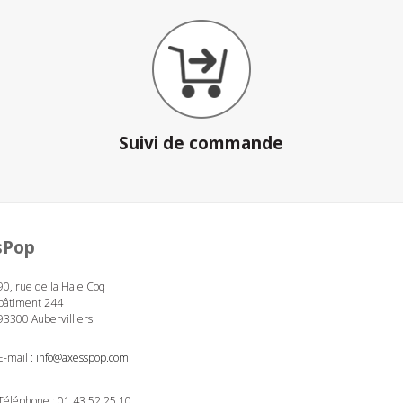
Suivi de commande
sPop
90, rue de la Haie Coq
bâtiment 244
93300 Aubervilliers
E-mail :
info@axesspop.com
Téléphone :
01 43 52 25 10