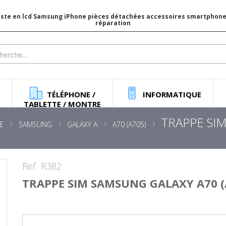
iste en lcd Samsung iPhone pièces détachées accessoires smartphone 
réparation
TÉLÉPHONE /
INFORMATIQUE
TABLETTE / MONTRE
TRAPPE SIM
E
SAMSUNG
GALAXY A
A70 (A705)
Ref.
R382
TRAPPE SIM SAMSUNG GALAXY A70 (