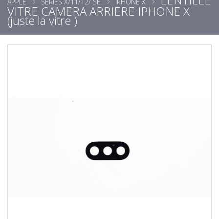
APPLE
SÉRIES X/11/12/ SE
IPHONE X
VITRE CAMERA ARRIERE IPHONE X
(juste la vitre )