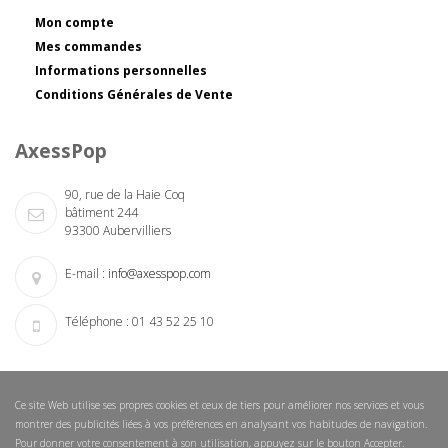
Mon compte
Mes commandes
Informations personnelles
Conditions Générales de Vente
AxessPop
90, rue de la Haie Coq
bâtiment 244
93300 Aubervilliers
E-mail :
info@axesspop.com
Téléphone :
01 43 52 25 10
Ce site Web utilise ses propres cookies et ceux de tiers pour améliorer nos services et vous
montrer des publicités liées à vos préférences en analysant vos habitudes de navigation.
Pour donner votre consentement à son utilisation, appuyez sur le bouton Accepter.