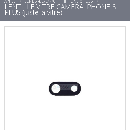
APPLE
SÉRIES 4/5/6/7/8
IPHONE 8 PLUS
LENTILLE VITRE CAMERA IPHONE 8
PLUS (juste la vitre)