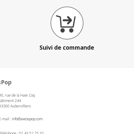
Suivi de commande
sPop
90, rue de la Haie Coq
bâtiment 244
93300 Aubervilliers
E-mail :
info@axesspop.com
Téléphone :
01 43 52 25 10